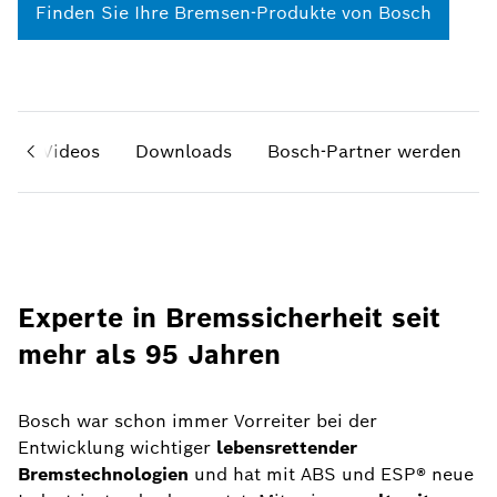
Finden Sie Ihre Bremsen-Produkte von Bosch
s
Videos
Downloads
Bosch-Partner werden
Experte in Bremssicherheit seit
mehr als 95 Jahren
Bosch war schon immer Vorreiter bei der
Entwicklung wichtiger
lebensrettender
Bremstechnologien
und hat mit ABS und ESP® neue