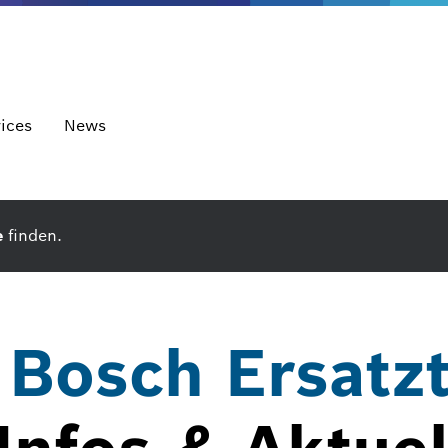
ices
News
e
finden.
 Bosch Ersatzt