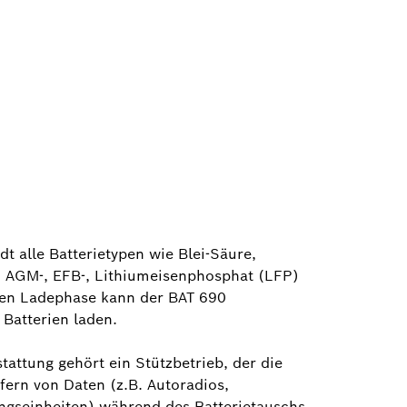
dt alle Batterietypen wie Blei-Säure,
s-, AGM-, EFB-, Lithiumeisenphosphat (LFP)
ften Ladephase kann der BAT 690
 Batterien laden.
attung gehört ein Stützbetrieb, der die
ern von Daten (z.B. Autoradios,
ngseinheiten) während des Batterietauschs