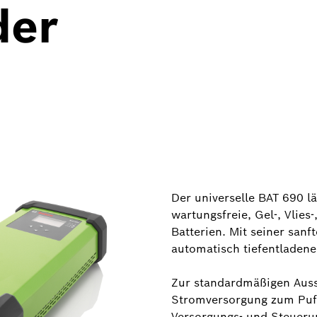
der
Der universelle BAT 690 lä
wartungsfreie, Gel-, Vlie
Batterien. Mit seiner san
automatisch tiefentladene
Zur standardmäßigen Ausst
Stromversorgung zum Puff
Versorgungs- und Steueru