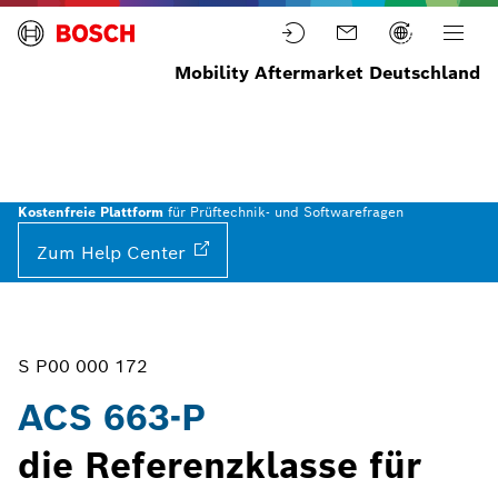
Mobility Aftermarket Deutschland
Startseite
Werkstattausrüstung
Prüfgeräte
Klimaservice
ACS 663-P
(ohne
Kältemittel-
Identifizierer)
Kostenfreie Plattform
für Prüftechnik- und Softwarefragen
Zum Help
Center
S P00 000 172
ACS 663-P
die Referenzklasse für