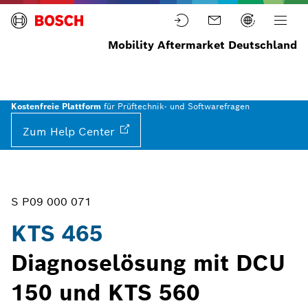
Mobility Aftermarket Deutschland
Startseite
Werkstattausrüstung
Steuergerätediagnose
Diagnosegeräte
Kostenfreie Plattform
für Prüftechnik- und Softwarefragen
Zum Help
Center
S P09 000 071
KTS 465
Diagnoselösung mit DCU
150 und KTS 560