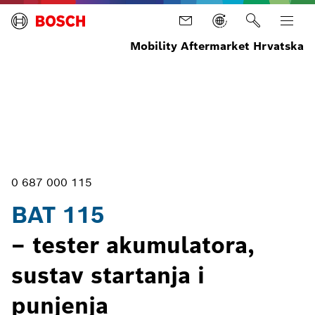
Mobility Aftermarket Hrvatska
Početna
Oprema
Ispitna
Servis
BAT
stranica
oprema
akumulatora
115
i alati za
električna
vozila
0 687 000 115
BAT 115
– tester akumulatora,
sustav startanja i
punjenja