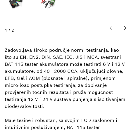
1
/
2
Zadovoljava široko područje normi testiranja, kao
što su EN, EN2, DIN, SAE, IEC, JIS i MCA, svestrani
BAT 115 tester akumulatora može testirati 6 V i 12 V
akumulatore, od 40 - 2000 CCA, uključujući olovne,
EFB, Gel i AGM (plosnate i spiralne), primjenom
micro-load postupka testiranja, za dobivanje
provjerenih točnih rezultata i pruža mogućnost
testiranja 12 V i 24 V sustava punjenja s ispitivanjem
diode/valovitosti.
Male težine i robustan, sa svojim LCD zaslonom i
intuitivnim posluživanjem, BAT 115 tester