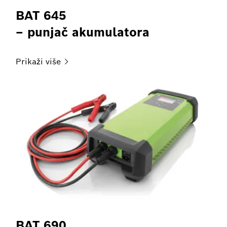
BAT 645
– punjač akumulatora
Prikaži
više
BAT 690