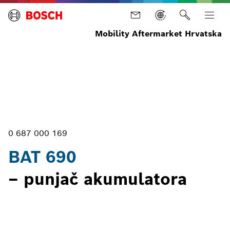
Mobility Aftermarket Hrvatska
Početna
Oprema
Ispitna
Servis
BAT
stranica
oprema
akumulatora
690
i alati za
električna
vozila
0 687 000 169
BAT 690
– punjač akumulatora