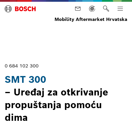
Mobility Aftermarket Hrvatska
Početna
Oprema
Servis
Analizatori
SMT
stranica
motora
sustava
300
vozila
0 684 102 300
SMT 300
– Uređaj za otkrivanje
propuštanja pomoću
dima