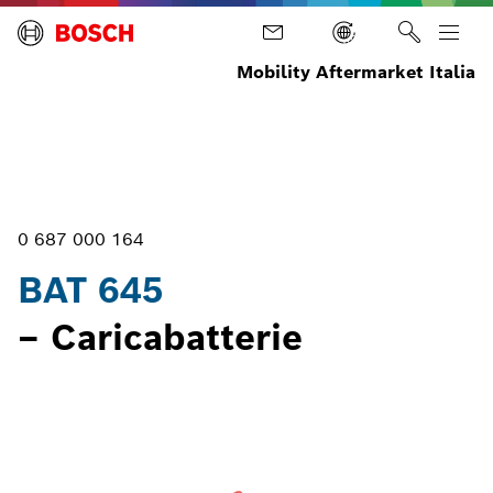
Mobility Aftermarket Italia
Assistenza
batterie e
Home
Diagnosi
Attrezzatura
strumenti
BAT
di
prova
per
645
veicoli
elettrici
0 687 000 164
BAT 645
– Caricabatterie