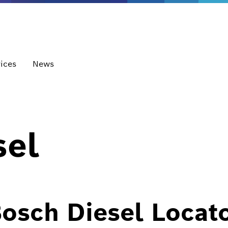
ices
News
sel
osch Diesel Locat