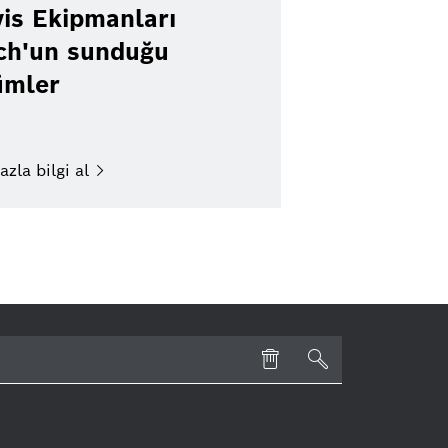
is Ekipmanları
ch'un sunduğu
ümler
azla bilgi
al