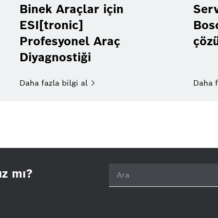
Binek Araçlar için
Serv
ESI[tronic]
Bos
Profesyonel Araç
çöz
Diyagnostiği
Daha fazla bilgi
al
Daha f
ız mı?