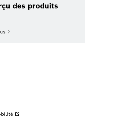
rçu des produits
lus
bilité