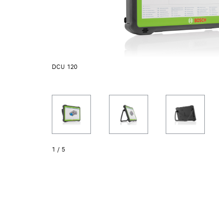
DCU 120
1
/
5