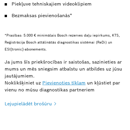
Piekļuve tehniskajiem videoklipiem
Bezmaksas pievienošanās*
*Prasības: 5.000 € minimālais Bosch rezerves daļu iepirkums, KTS,
Reģistrācija Bosch attālinātās diagnostikas sistēmai (ReDi) un
ESI[tronic]‑abonements.
Ja jums šīs priekšrocības ir saistošas, sazinieties ar
mums un mēs sniegsim atbalstu un atbildes uz jūsu
jautājumiem.
Noklikšķiniet uz
Pievienoties tīklam
un kļūstiet par
vienu no mūsu diagnostikas partneriem
Lejupielādēt
brošūru