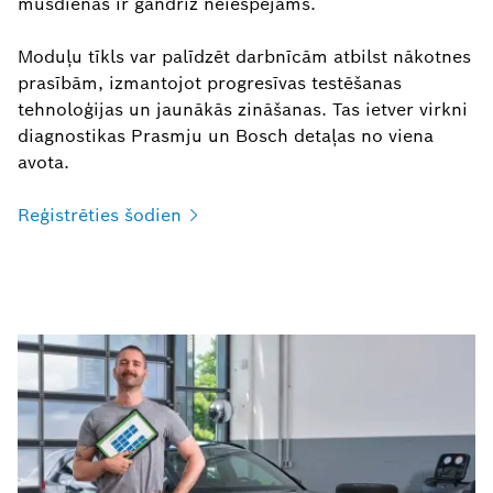
mūsdienās ir gandrīz neiespējams.
Moduļu tīkls var palīdzēt darbnīcām atbilst nākotnes
prasībām, izmantojot progresīvas testēšanas
tehnoloģijas un jaunākās zināšanas. Tas ietver virkni
diagnostikas Prasmju un Bosch detaļas no viena
avota.
Reģistrēties
šodien