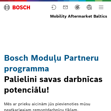
Mobility Aftermarket Baltics
Sākums
Pakalpojumus
Darbnīcu
Bosch
pakalpojumi
moduļa
partneris
Bosch Moduļu Partneru
programma
Palielini savas darbnīcas
potenciālu!
Mēs ar prieku aicinām jūs pievienoties mūsu
neatkarīgajam remontdarbnīcu tīklam.