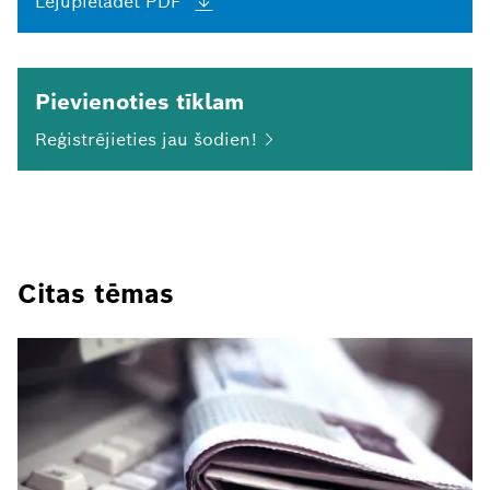
Lejupielādēt
PDF
Pievienoties tīklam
Reģistrējieties jau
šodien!
Citas tēmas