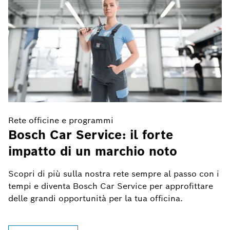
Rete officine e programmi
R
Bosch Car Service: il forte
L
impatto di un marchio noto
p
Scopri di più sulla nostra rete sempre al passo con i
Ex
tempi e diventa Bosch Car Service per approfittare
ri
delle grandi opportunità per la tua officina.
ca
Bo
di
Scopri di più