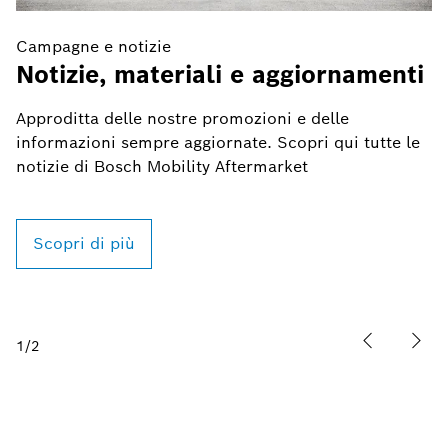
Campagne e notizie
Ma
Notizie, materiali e aggiornamenti
A
b
Approditta delle nostre promozioni e delle
informazioni sempre aggiornate. Scopri qui tutte le
D
notizie di Bosch Mobility Aftermarket
m
ma
su
Scopri di più
B
1
/
2
Altri argomenti