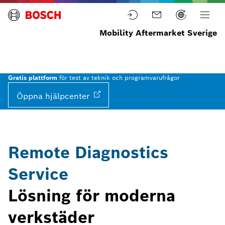
Mobility Aftermarket Sverige
Home
Tjänster
Servicelösningar
Remote
Diagnostics
Gratis plattform
för test av teknik och programvarufrågor
Öppna
hjälpcenter
Remote Diagnostics
Service
Lösning för moderna
verkstäder