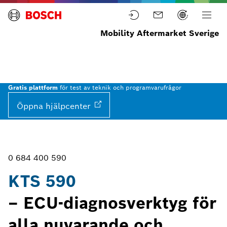
Mobility Aftermarket Sverige
Home
Utrustning
ECU-
Diagnostikverktyg
KTS
diagnos
för
styrenheter
590
Gratis plattform
för test av teknik och programvarufrågor
Öppna
hjälpcenter
0 684 400 590
KTS 590
– ECU-diagnosverktyg för
alla nuvarande och