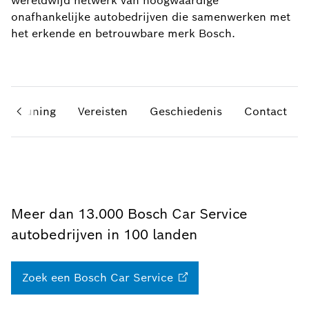
wereldwijd netwerk van hoogwaardige
onafhankelijke autobedrijven die samenwerken met
het erkende en betrouwbare merk Bosch.
ersteuning
Vereisten
Geschiedenis
Contact
Meer dan 13.000 Bosch Car Service
autobedrijven in 100 landen
Zoek een Bosch Car
Service