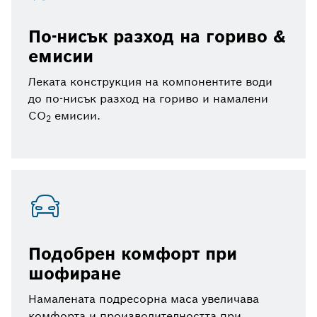
По-нисък разход на гориво &
емисии
Леката конструкция на компонентите води
до по-нисък разход на гориво и намалени
CO
емисии.
2
Подобрен комфорт при
шофиране
Намалената подресорна маса увеличава
комфорта и производителността при