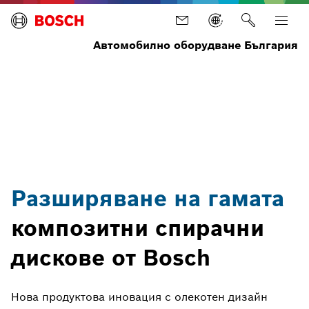
Автомобилно оборудване България
Начало
Новини
Актуални
Разширяване
новини
на гамата
композитни
спирачни
дискове от
Bosch
Разширяване на гамата
композитни спирачни
дискове от Bosch
Нова продуктова иновация с олекотен дизайн