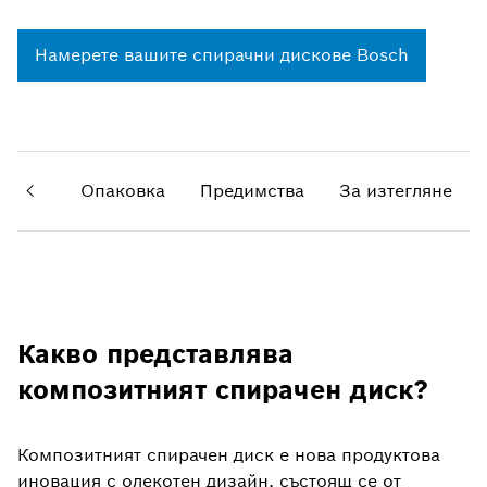
Намерете вашите спирачни дискове Bosch
изайн
Опаковка
Предимства
За изтегляне
Какво представлява
композитният спирачен диск?
Композитният спирачен диск е нова продуктова
иновация с олекотен дизайн, състоящ се от