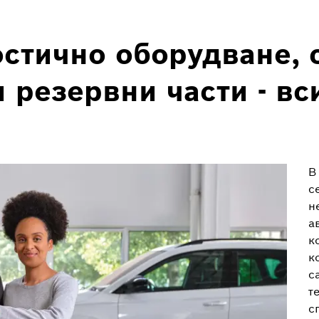
стично оборудване, 
 резервни части - вс
В
с
н
а
к
к
с
т
с