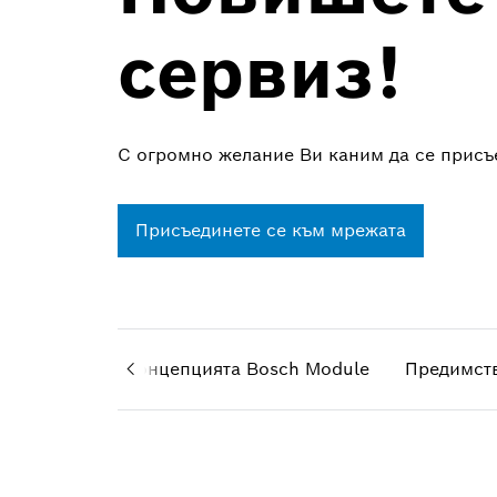
сервиз!
С огромно желание Ви каним да се присъ
Присъединете се към мрежата
Концепцията Bosch Module
Предимст