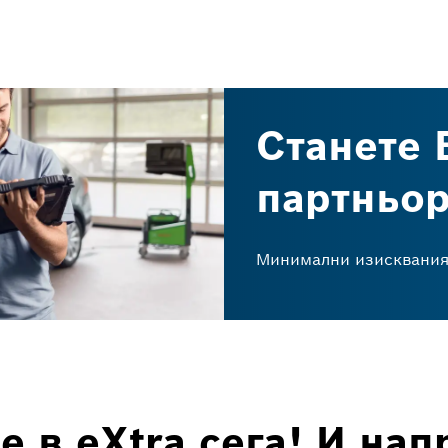
Станете 
партньо
Минимални
изисквани
е в eXtra сега! И нап