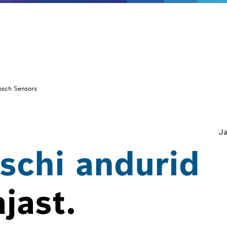
sch Sensors
Ja
schi andurid
jast.