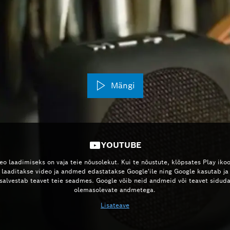
Mängi
YOUTUBE
eo laadimiseks on vaja teie nõusolekut. Kui te nõustute, klõpsates Play ikoo
laaditakse video ja andmed edastatakse Google'ile ning Google kasutab ja
salvestab teavet teie seadmes. Google võib neid andmeid või teavet sidud
olemasolevate andmetega.
Lisateave