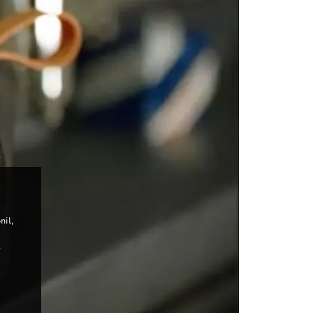
nil,
a