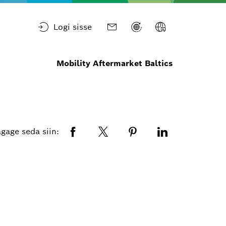
Logi sisse
Mobility Aftermarket Baltics
gage seda siin: