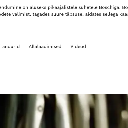
hendumine on aluseks pikaajalistele suhetele Boschiga. B
oodete valimist, tagades suure täpsuse, aidates sellega k
i andurid
Allalaadimised
Videod