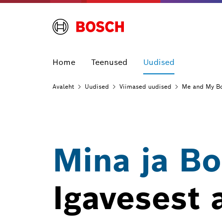
Home
Teenused
Uudised
Avaleht
Uudised
Viimased
uudised
Me and My Bo
Mina ja Bo
Igavesest a