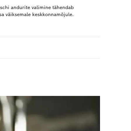
oschi andurite valimine tähendab
aasa väiksemale keskkonnamõjule.