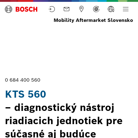
Mobility Aftermarket Slovensko
Domov
Vybavenie
Tester pre
Nástroje
KTS
diagnostiku
pre
560
riadiacich
diagnostiku
jednotiek
riadiacich
jednotiek
0 684 400 560
KTS 560
– diagnostický nástroj
riadiacich jednotiek pre
súčasné aj budúce