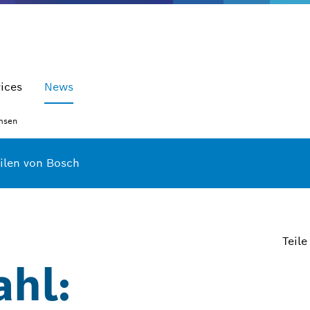
ices
News
msen
eilen von Bosch
Teile
ahl: