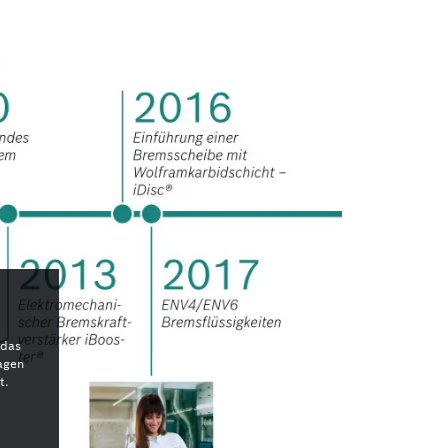
 das
agen
t.