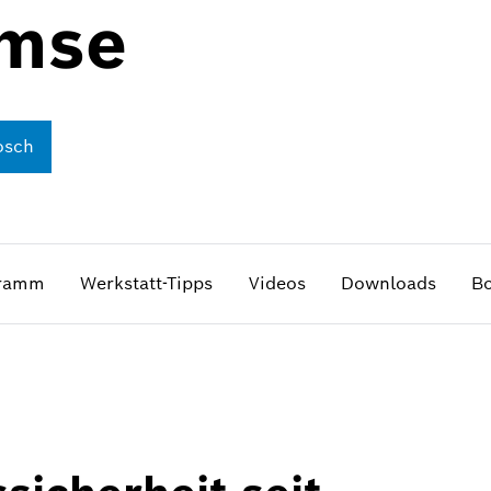
emse
osch
gramm
Werkstatt-Tipps
Videos
Downloads
Bo