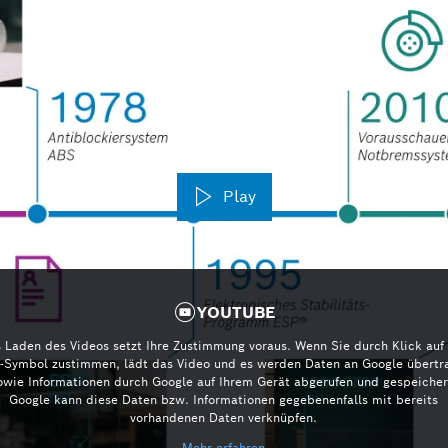
Play
YOUTUBE
 Laden des Videos setzt Ihre Zustimmung voraus. Wenn Sie durch Klick auf
y-Symbol zustimmen, lädt das Video und es werden Daten an Google übertr
owie Informationen durch Google auf Ihrem Gerät abgerufen und gespeicher
Google kann diese Daten bzw. Informationen gegebenenfalls mit bereits
vorhandenen Daten verknüpfen.
Mehr erfahren