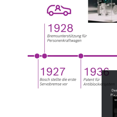
Das
Pla
s