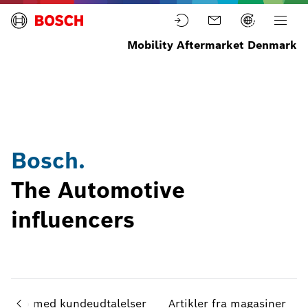
Mobility Aftermarket Denmark
Home
Nyheder
Læs
Bosch
nyheder
automotive
influencers
Bosch.
The Automotive
influencers
Video med kundeudtalelser
Artikler fra magasiner