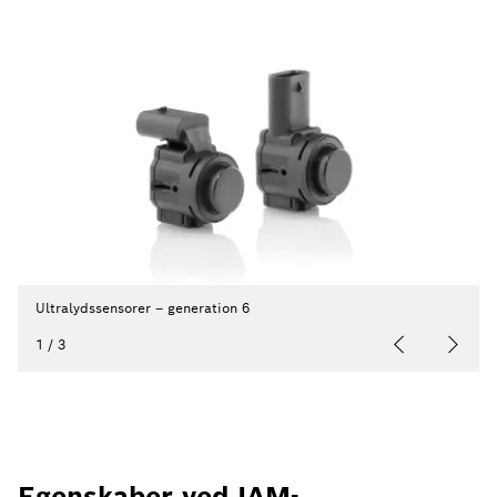
Ultralydssensorer – generation 6
1
/
3
Egenskaber ved IAM-