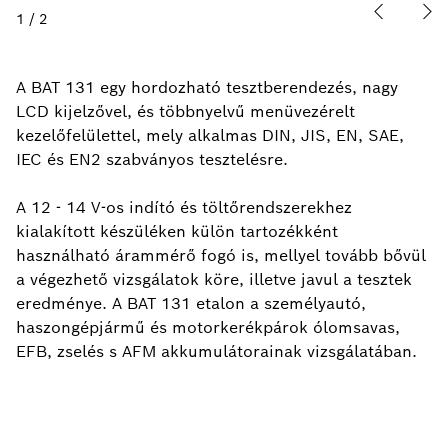
1
/
2
A BAT 131 egy hordozható tesztberendezés, nagy
LCD kijelzővel, és többnyelvű menüvezérelt
kezelőfelülettel, mely alkalmas DIN, JIS, EN, SAE,
IEC és EN2 szabványos tesztelésre.
A 12 - 14 V-os indító és töltőrendszerekhez
kialakított készüléken külön tartozékként
használható árammérő fogó is, mellyel tovább bővül
a végezhető vizsgálatok köre, illetve javul a tesztek
eredménye. A BAT 131 etalon a személyautó,
haszongépjármű és motorkerékpárok ólomsavas,
EFB, zselés s AFM akkumulátorainak vizsgálatában.