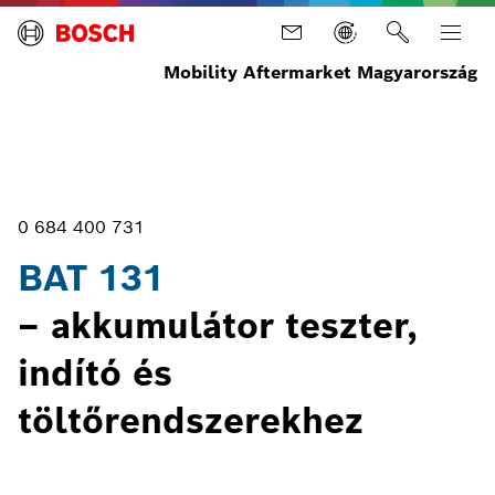
Mobility Aftermarket Magyarország
Kezdőlap
Berendezések
Tesztberendezések
Akkumulátor
BAT
szerviz
131
0 684 400 731
BAT 131
– akkumulátor teszter,
indító és
töltőrendszerekhez