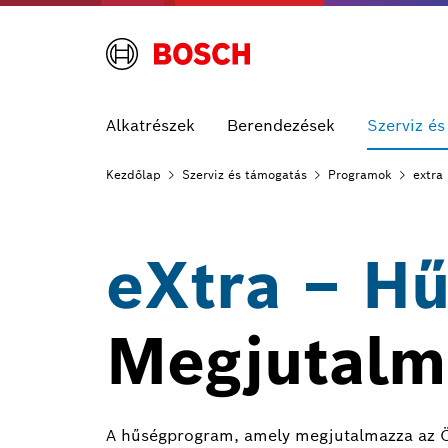
Alkatrészek
Berendezések
Szerviz é
Kezdőlap
Szerviz és
támogatás
Programok
extra
eXtra – H
Megjutalm
A hűségprogram, amely megjutalmazza az Ön