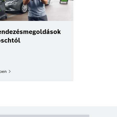
endezésmegoldások
oschtól
ben