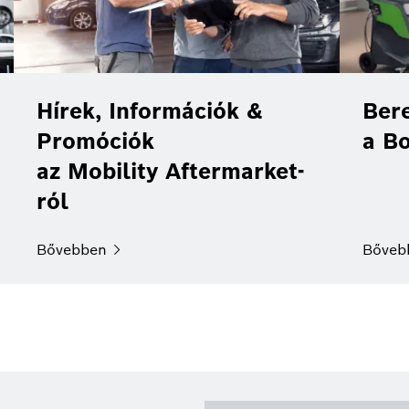
Hírek, Információk &
Ber
Promóciók
a B
az Mobility Aftermarket-
ról
Bővebben
Bőveb