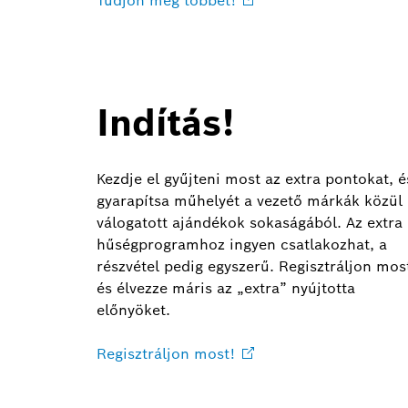
Tudjon meg
többet!
Indítás!
Kezdje el gyűjteni most az extra pontokat, é
gyarapítsa műhelyét a vezető márkák közül
válogatott ajándékok sokaságából. Az extra
hűségprogramhoz ingyen csatlakozhat, a
részvétel pedig egyszerű. Regisztráljon mos
és élvezze máris az „extra” nyújtotta
előnyöket.
Regisztráljon
most!