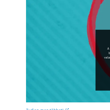
A
val