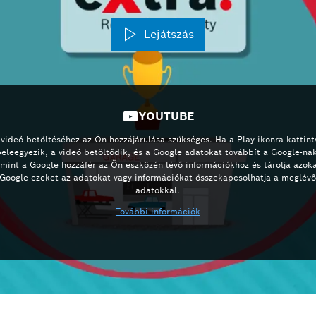
Lejátszás
YOUTUBE
 videó betöltéséhez az Ön hozzájárulása szükséges. Ha a Play ikonra kattint
beleegyezik, a videó betöltődik, és a Google adatokat továbbít a Google-nak
amint a Google hozzáfér az Ön eszközén lévő információkhoz és tárolja azoka
Google ezeket az adatokat vagy információkat összekapcsolhatja a meglév
adatokkal.
További információk