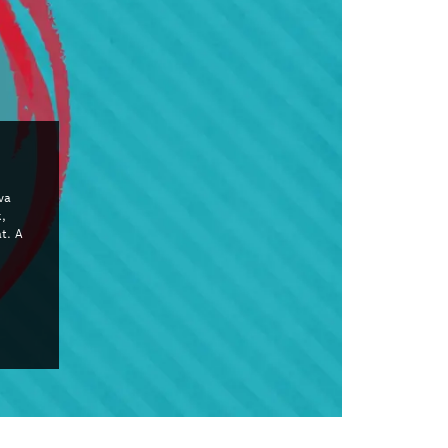
va
,
t. A
ő