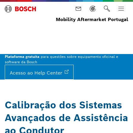
Mobility Aftermarket Portugal
Home
Equipamentos
Equipamentos
Calibração
e
de
oficina
de
diagnóstico
sistemas
ADAS
Plataforma gratuita
para questões sobre equipamento oficinal e
software da Bosch
Acesso ao Help
Center
Calibração dos Sistemas
Avançados de Assistência
ao Condutor