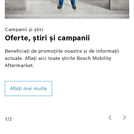
Campanii și știri
Ca
Oferte, știri și campanii
A
b
Beneficiați de promoțiile noastre și de informații
actuale. Aflați aici toate știrile Bosch Mobility
În
Aftermarket.
ra
br
r
Aflați mai multe
pr
1
/
2