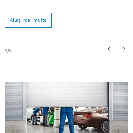
au
Aflați mai multe
1
/
3