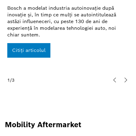
Bosch a modelat industria autoinovație după
inovație și, în timp ce mulți se autointitulează
astăzi influeneceri, cu peste 130 de ani de
experiență în modelarea tehnologiei auto, noi
chiar suntem.
Citiți articolul
1/3
Diapozi
Urm
Mobility Aftermarket