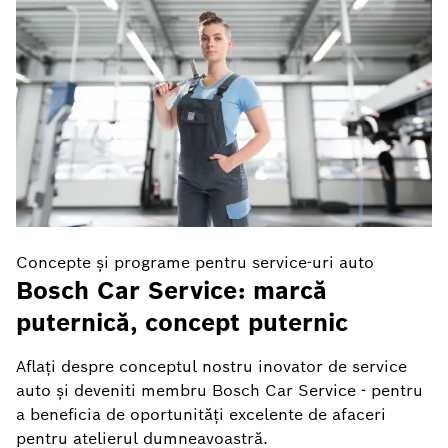
Concepte și programe pentru service-uri auto
C
Bosch Car Service: marcă
L
puternică, concept puternic
r
e
Aflați despre conceptul nostru inovator de service
auto și deveniti membru Bosch Car Service - pentru
S
a beneficia de oportunități excelente de afaceri
lo
pentru atelierul dumneavoastră.
de