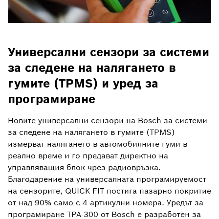
Универсални сензори за системи
за следене на налягането в
гумите (TPMS) и уред за
програмиране
Новите универсални сензори на Bosch за системи
за следене на налягането в гумите (TPMS)
измерват налягането в автомобилните гуми в
реално време и го предават директно на
управляващия блок чрез радиовръзка.
Благодарение на универсалната програмируемост
на сензорите, QUICK FIT постига пазарно покритие
от над 90% само с 4 артикулни номера. Уредът за
програмиране TPA 300 от Bosch е разработен за