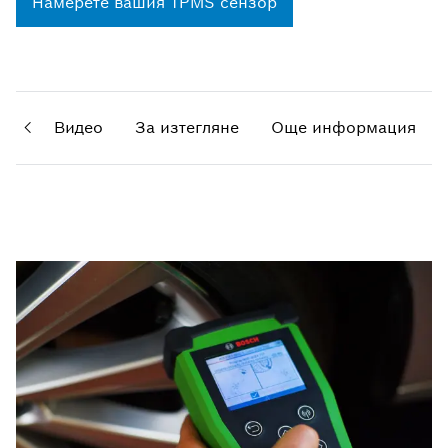
Намерете вашия TPMS сензор
PMS
Видео
За изтегляне
Още информация