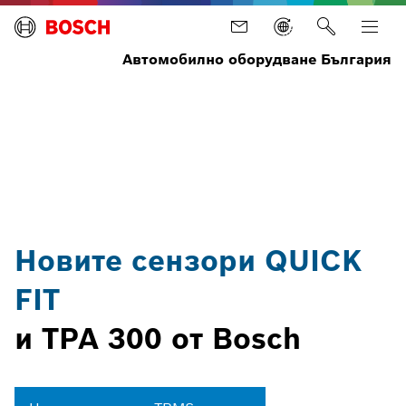
Автомобилно оборудване България
Начало
Новини
Актуални
TPMS
новини
QUICK
FIT
and
TPA
300
Новите сензори QUICK
FIT
и TPA 300 от Bosch