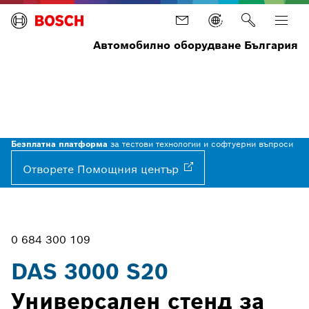
Автомобилно оборудване България
Начало
Оборудване
Автосервизно
Уреди за
DAS
оборудване
калибриране
3000
на камери и
S20
радари
ADAS
Безплатна платформа
за тестови технологии и софтуерни въпроси
Отворете Помощния
център
0 684 300 109
DAS 3000 S20
Универсален стенд за