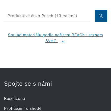
Soulad materiálu podle nařízení REACh - seznam
SVHC
Spojte se s námi
Boschzona
Prohlášení o shodě