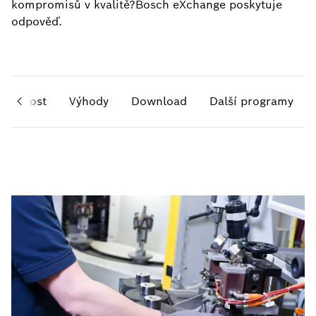
kompromisů v kvalitě?Bosch eXchange poskytuje
odpověď.
vědnost
Výhody
Download
Další programy