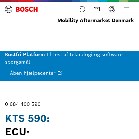
Mobility Aftermarket Denmark
Home
Udstyr
ECU-
ECU-
KTS
diagnose
styreenhedsdiagnose
590
Kostfri Platform
til test af teknologi og software
spørgsmål
Åben
hjælpecenter
0 684 400 590
KTS 590:
ECU-