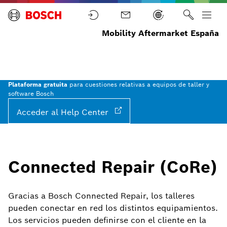
Mobility Aftermarket España
Equipos
Bosch
Soluciones
Inicio
y
Connected
para el
Diagnosis
Repair
taller
(CoRe)
Plataforma gratuita
para cuestiones relativas a equipos de taller y
software Bosch
Acceder al Help Center
Connected Repair (CoRe)
Gracias a Bosch Connected Repair, los talleres
pueden conectar en red los distintos equipamientos.
Los servicios pueden definirse con el cliente en la