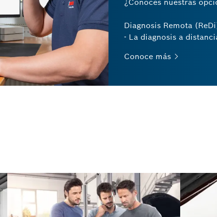
¿Conoces nuestras opcio
Diagnosis Remota (ReDi
- La diagnosis a distanci
Conoce
más