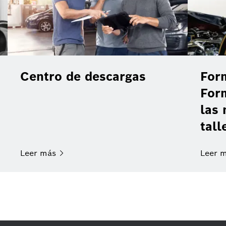
Centro de descargas
For
For
las 
tall
Leer
más
Leer
m