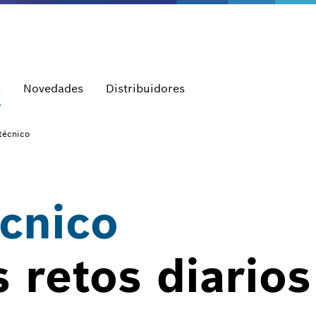
s
Novedades
Distribuidores
técnico
cnico
 retos diarios