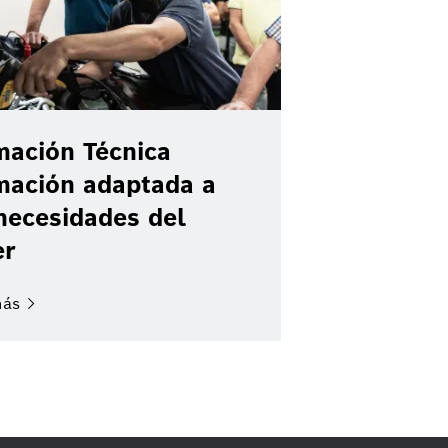
mación Técnica
mación adaptada a
necesidades del
er
ás