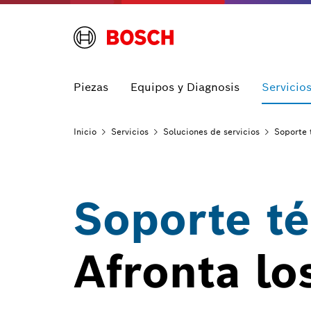
Piezas
Equipos y Diagnosis
Servicio
Inicio
Servicios
Soluciones de
servicios
Soporte 
Soporte té
Afronta los