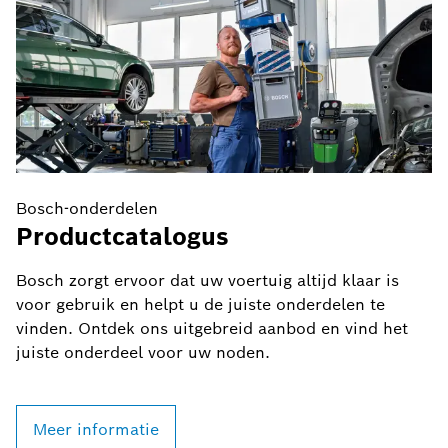
Bosch-onderdelen
B
Productcatalogus
B
u
Bosch zorgt ervoor dat uw voertuig altijd klaar is
voor gebruik en helpt u de juiste onderdelen te
N
vinden. Ontdek ons uitgebreid aanbod en vind het
i
juiste onderdeel voor uw noden.
B
Meer informatie