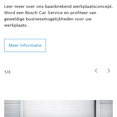
Leer meer over ons baanbrekend werkplaatsconcept.
H
Word een Bosch Car Service en profiteer van
K
geweldige businessmogelijkheden voor uw
d
werkplaats.
ex
Meer informatie
1
/
3