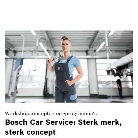
Workshopconcepten en -programma's
W
Bosch Car Service: Sterk merk,
U
sterk concept
e