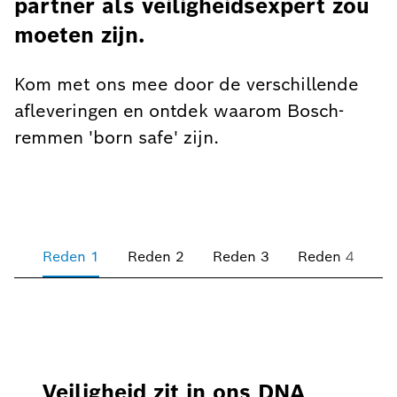
partner als veiligheidsexpert zou
moeten zijn.
Kom met ons mee door de verschillende
afleveringen en ontdek waarom Bosch-
remmen 'born safe' zijn.
Reden 1
Reden 2
Reden 3
Reden 4
R
Veiligheid zit in ons DNA