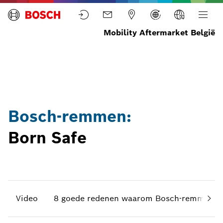
Mobility Aftermarket België
Home
Nieuws
Laatste
Bosch-
nieuws
remmen
Bosch-remmen:
Born Safe
Video
8 goede redenen waarom Bosch-remme