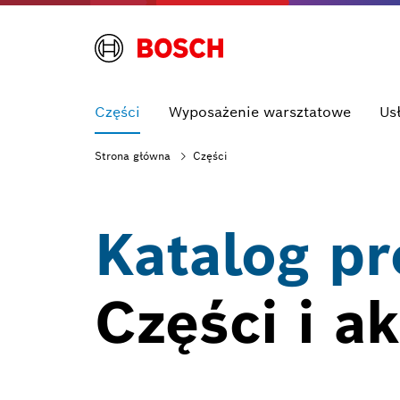
Części
Wyposażenie warsztatowe
Us
Strona główna
Części
Katalog p
Części i 