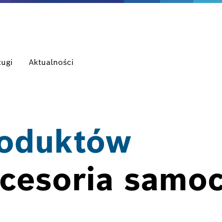
ługi
Aktualności
roduktów
akcesoria sam