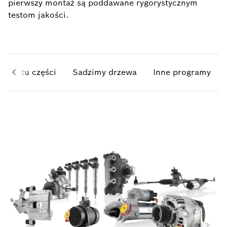
pierwszy montaż są poddawane rygorystycznym
testom jakości.
a zwrotu części
Sadzimy drzewa
Inne programy