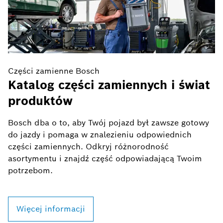
Części zamienne Bosch
C
Katalog części zamiennych i świat
Z
produktów
r
Bosch dba o to, aby Twój pojazd był zawsze gotowy
N
do jazdy i pomaga w znalezieniu odpowiednich
i
części zamiennych. Odkryj różnorodność
M
asortymentu i znajdź część odpowiadającą Twoim
potrzebom.
Więcej informacji