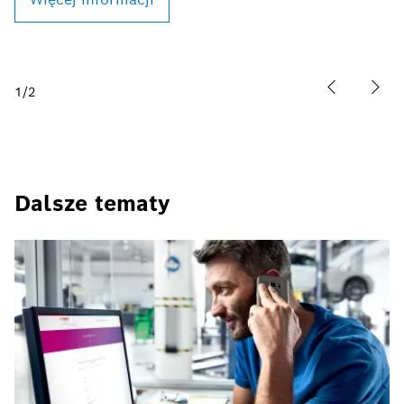
i
Więcej informacji
s
1
/
2
Dalsze tematy