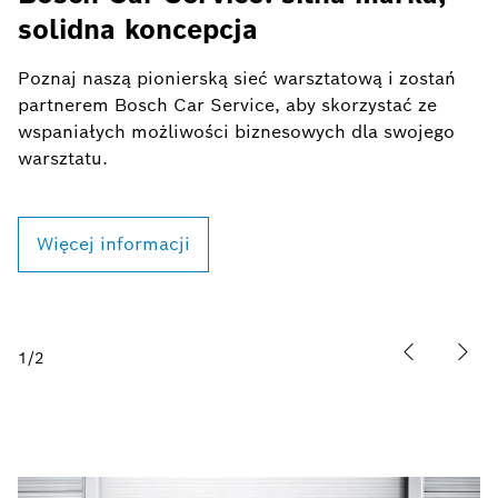
Bosch Car Service: silna marka,
T
solidna koncepcja
s
Poznaj naszą pionierską sieć warsztatową i zostań
S
partnerem Bosch Car Service, aby skorzystać ze
T
wspaniałych możliwości biznesowych dla swojego
w
warsztatu.
l
p
p
Więcej informacji
1
/
2