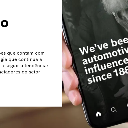
do
ões que contam com
ogia que continua a
 a seguir a tendência:
ciadores do setor