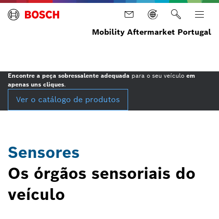
Mobility Aftermarket Portugal
Home
Peças
Produtos
Sensores
Encontre a peça sobressalente adequada
para o seu veículo
em
apenas uns cliques
.
Ver o catálogo de produtos
Sensores
Os órgãos sensoriais do
veículo