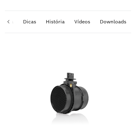
grama
Dicas
História
Vídeos
Downloads