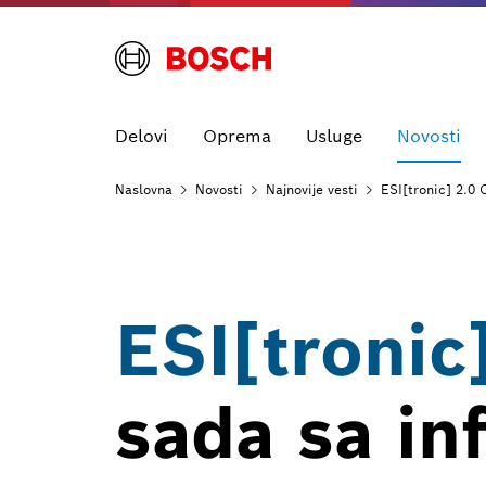
Delovi
Oprema
Usluge
Novosti
Naslovna
Novosti
Najnovije
vesti
ESI[tronic] 2.0 
ESI[tronic]
sada sa in