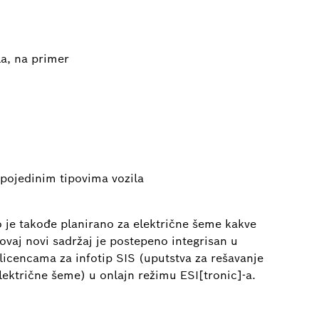
la, na primer
 pojedinim tipovima vozila
o je takođe planirano za električne šeme kakve
ovaj novi sadržaj je postepeno integrisan u
 licencama za infotip SIS (uputstva za rešavanje
električne šeme) u onlajn režimu ESI[tronic]-a.