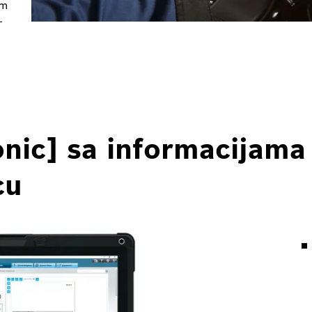
im
–
onic] sa informacijama
cu