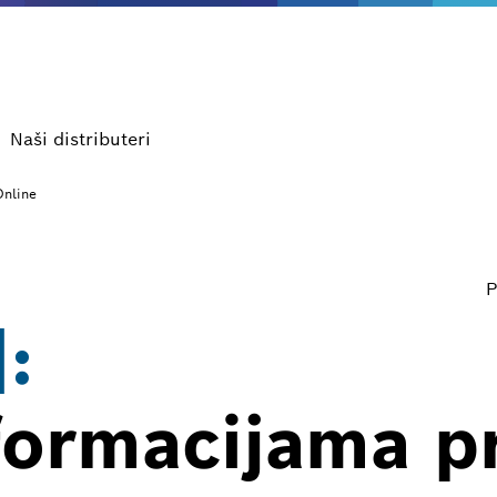
Naši distributeri
Online
P
:
formacijama p