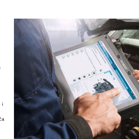
a
 i
ča