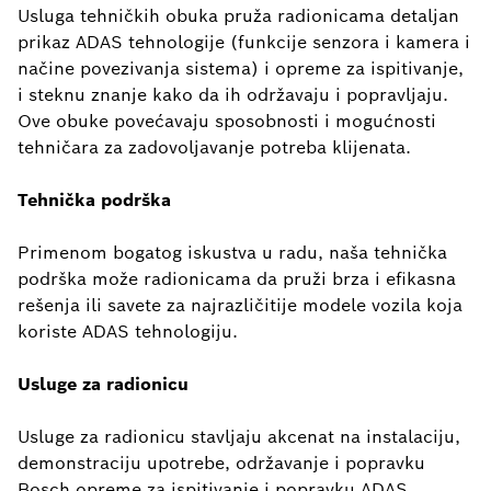
Usluga tehničkih obuka pruža radionicama detaljan
prikaz ADAS tehnologije (funkcije senzora i kamera i
načine povezivanja sistema) i opreme za ispitivanje,
i steknu znanje kako da ih održavaju i popravljaju.
Ove obuke povećavaju sposobnosti i mogućnosti
tehničara za zadovoljavanje potreba klijenata.
Tehnička podrška
Primenom bogatog iskustva u radu, naša tehnička
podrška može radionicama da pruži brza i efikasna
rešenja ili savete za najrazličitije modele vozila koja
koriste ADAS tehnologiju.
Usluge za radionicu
Usluge za radionicu stavljaju akcenat na instalaciju,
demonstraciju upotrebe, održavanje i popravku
Bosch opreme za ispitivanje i popravku ADAS