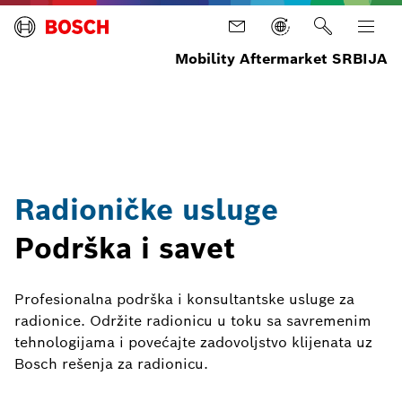
Mobility Aftermarket SRBIJA
Naslovna
Usluge
Servisne
Radioničke
usluge
usluge
Radioničke usluge
Podrška i savet
Profesionalna podrška i konsultantske usluge za
radionice. Održite radionicu u toku sa savremenim
tehnologijama i povećajte zadovoljstvo klijenata uz
Bosch rešenja za radionicu.