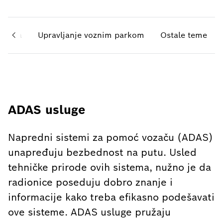
vozila
Upravljanje voznim parkom
Ostale teme
ADAS usluge
Napredni sistemi za pomoć vozaču (ADAS)
unapređuju bezbednost na putu. Usled
tehničke prirode ovih sistema, nužno je da
radionice poseduju dobro znanje i
informacije kako treba efikasno podešavati
ove sisteme. ADAS usluge pružaju