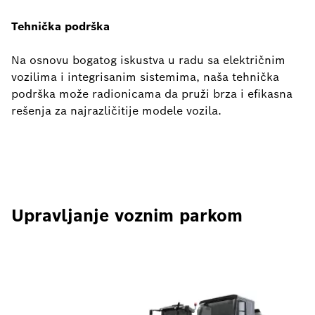
Tehnička podrška
Na osnovu bogatog iskustva u radu sa električnim
vozilima i integrisanim sistemima, naša tehnička
podrška može radionicama da pruži brza i efikasna
rešenja za najrazličitije modele vozila.
Upravljanje voznim parkom