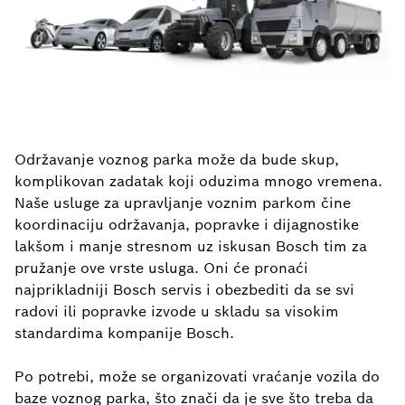
Održavanje voznog parka može da bude skup,
komplikovan zadatak koji oduzima mnogo vremena.
Naše usluge za upravljanje voznim parkom čine
koordinaciju održavanja, popravke i dijagnostike
lakšom i manje stresnom uz iskusan Bosch tim za
pružanje ove vrste usluga. Oni će pronaći
najprikladniji Bosch servis i obezbediti da se svi
radovi ili popravke izvode u skladu sa visokim
standardima kompanije Bosch.
Po potrebi, može se organizovati vraćanje vozila do
baze voznog parka, što znači da je sve što treba da