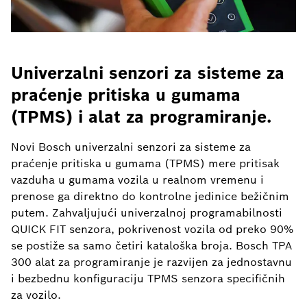
Univerzalni senzori za sisteme za
praćenje pritiska u gumama
(TPMS) i alat za programiranje.
Novi Bosch univerzalni senzori za sisteme za
praćenje pritiska u gumama (TPMS) mere pritisak
vazduha u gumama vozila u realnom vremenu i
prenose ga direktno do kontrolne jedinice bežičnim
putem. Zahvaljujući univerzalnoj programabilnosti
QUICK FIT senzora, pokrivenost vozila od preko 90%
se postiže sa samo četiri kataloška broja. Bosch TPA
300 alat za programiranje je razvijen za jednostavnu
i bezbednu konfiguraciju TPMS senzora specifičnih
za vozilo.