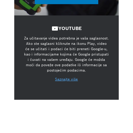
YOUTUBE
Za učitavanje videa potrebna je vaša saglasnost.
Ako ste saglasni kliknute na ikonu Play, video
će se učitati i podaci će biti preneti Google-u,
kao i informacijame kojima će Google pristupati
i čuvati na vašem uređaju. Google će možda
moći da poveže ove podatke ili informacije sa
postojećim podacima.
Saznajte više