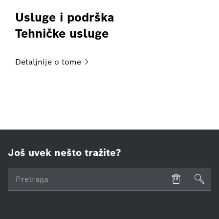
Usluge i podrška
Tehničke usluge
Detaljnije o
tome
Još uvek nešto tražite?