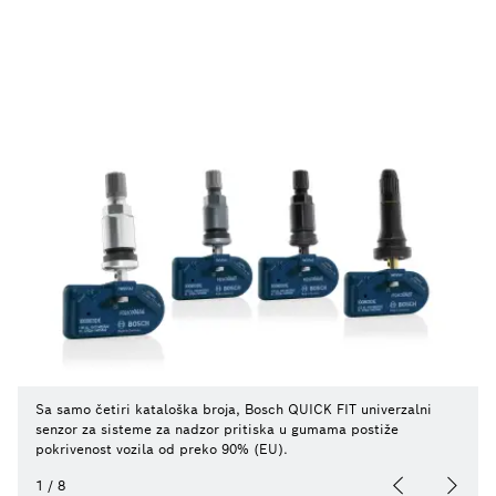
Sa samo četiri kataloška broja, Bosch QUICK FIT univerzalni
senzor za sisteme za nadzor pritiska u gumama postiže
pokrivenost vozila od preko 90% (EU).
1
/
8