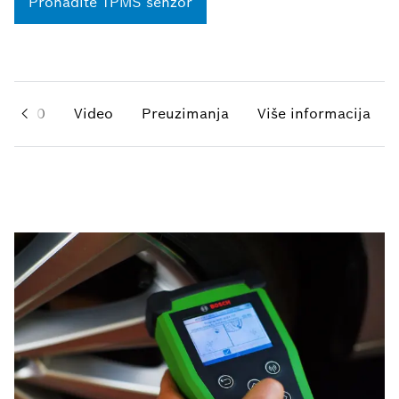
Pronađite TPMS senzor
TPA 300
Video
Preuzimanja
Više informacija