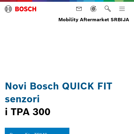
Mobility Aftermarket SRBIJA
Naslovna
Novosti
Najnovije
Quick
vesti
Fit
Sensors
and
TPA
300
Novi Bosch QUICK FIT
senzori
i TPA 300