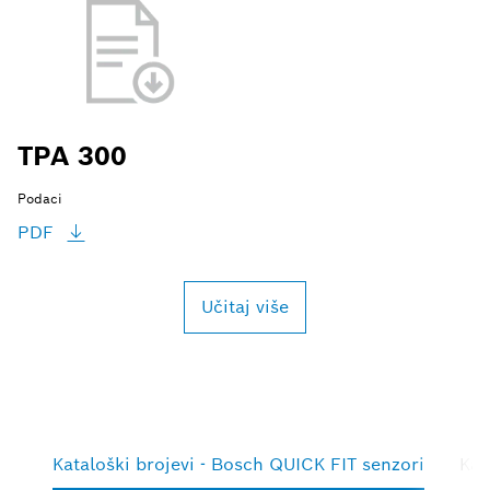
TPA 300
Podaci
PDF
Učitaj više
Kataloški brojevi - Bosch QUICK FIT senzori
Kat