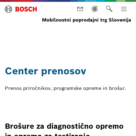
Mobilnostni poprodajni trg Slovenija
Domov
Novice
Dokumenti
Brskajte
po vseh
prenosih
Center prenosov
Prenos priročnikov, programske opreme in brošur.
Brošure za diagnostično opremo