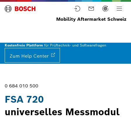
Mobility Aftermarket Schweiz
Startseite
Garagenausrüstung
Motoranalyse
Fahrzeugsystemanalyse
F
7
Kostenfreie Plattform
für Prüftechnik- und Softwarefragen
Zum Help
Center
0 684 010 500
FSA 720
universelles Messmodul